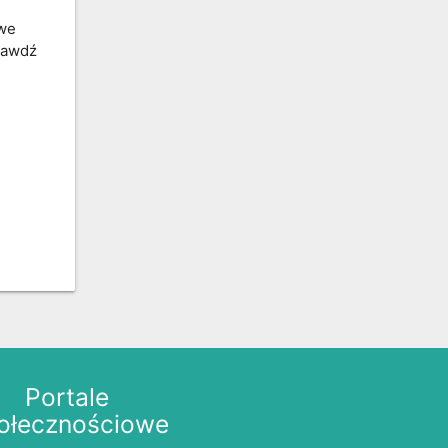
owe
prawdź
Portale
ołecznościowe