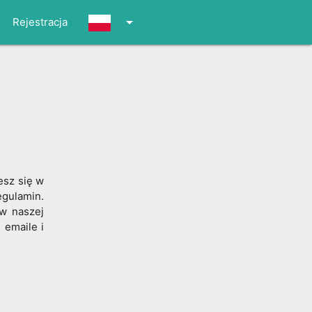
arrow_drop_down
Rejestracja
esz się w
egulamin.
w naszej
 emaile i