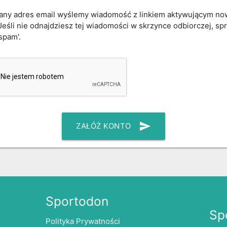
any adres email wyślemy wiadomość z linkiem aktywującym n
Jeśli nie odnajdziesz tej wiadomości w skrzynce odbiorczej, s
'spam'.
send
ZAŁÓŻ KONTO
Sportodon
Sp
Polityka Prywatności