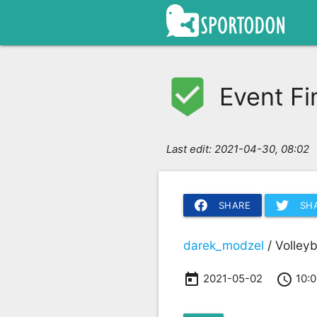
beenhere
Event Fi
Last edit:
2021-04-30, 08:02
SHARE
SH
darek_modzel
/ Volleyb
today
access_time
2021-05-02
10:0