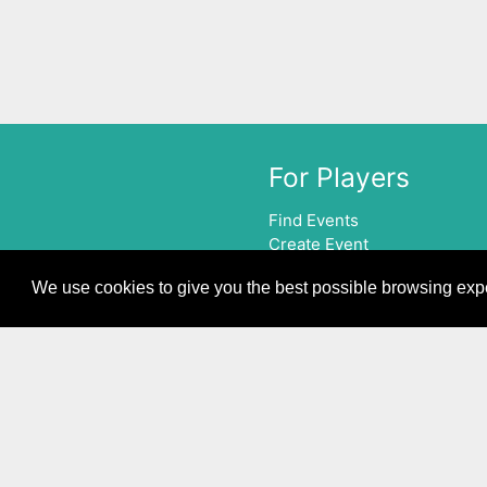
For Players
Find Events
Create Event
Find Player
We use cookies to give you the best possible browsing ex
Report a Bug
Feature Request
Support