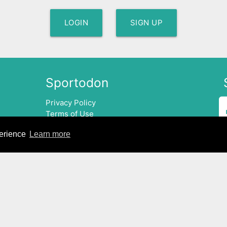
LOGIN
SIGN UP
Sportodon
Privacy Policy
Terms of Use
Ads & Investors
perience
Learn more
Contact
DEUTSCH
ENGLISH
FRANÇAIS
POLSKI