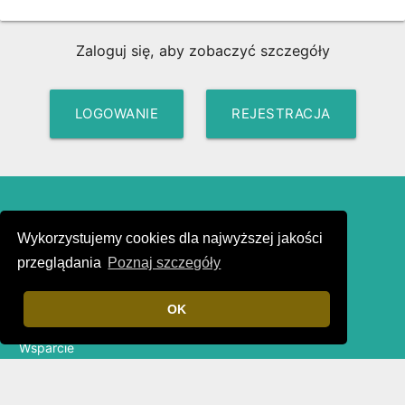
Zaloguj się, aby zobaczyć szczegóły
LOGOWANIE
REJESTRACJA
Dla Graczy
Sportodon
Wykorzystujemy cookies dla najwyższej jakości
Znajdź Wydarzenie
Polityka Prywatności
przeglądania
Poznaj szczegóły
Utwórz Wydarzenie
Regulamin
Wyszukaj Gracza
Reklama i Inwestorzy
Zgłoś Problem
Kontakt
OK
Zaproponuj Funkcję
Wsparcie
Portale Społecznościowe