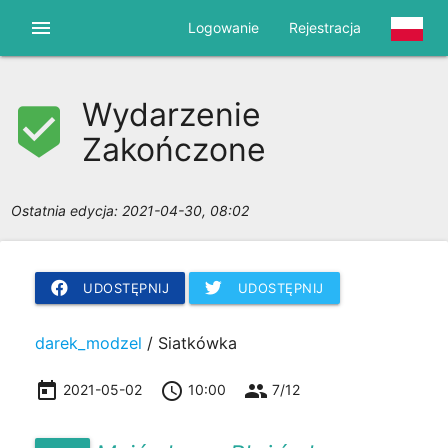
menu
Logowanie
Rejestracja
Wydarzenie
beenhere
Zakończone
Ostatnia edycja:
2021-04-30, 08:02
UDOSTĘPNIJ
UDOSTĘPNIJ
darek_modzel
/ Siatkówka
today
access_time
group
2021-05-02
10:00
7/12